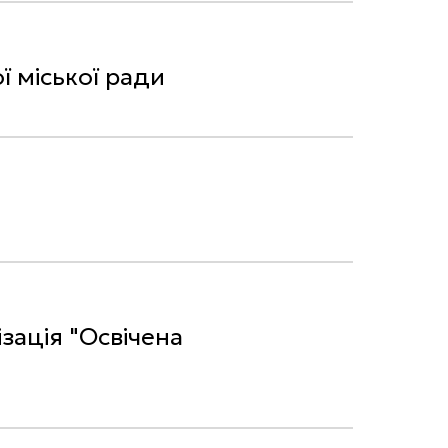
ї міської ради
анізація "Освічена