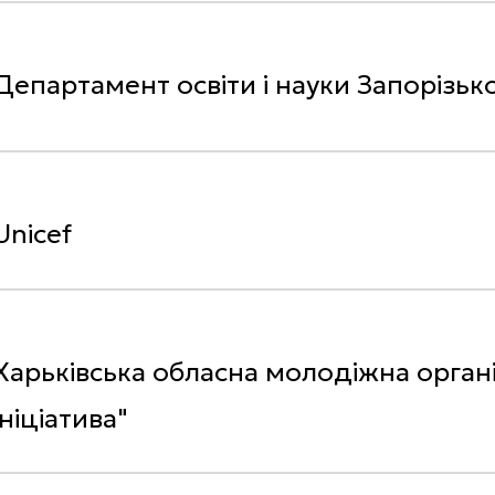
Департамент освіти і науки Запорізько
Unicef
Харьківська обласна молодіжна орг
ініціатива"