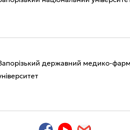
З
апорізький державний медико-фар
університет