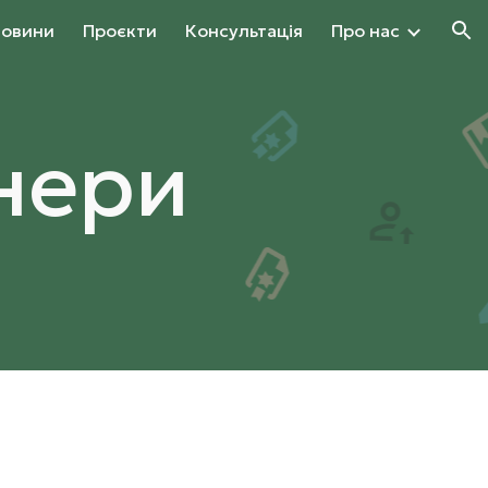
овини
Проєкти
Консультація
Про нас
ion
нери